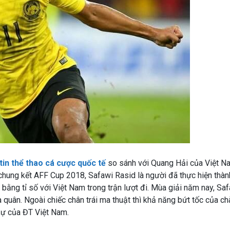
tin thể thao cá cược quốc tế
so sánh với Quang Hải của Việt N
 chung kết AFF Cup 2018, Safawi Rasid là người đã thực hiện thàn
ằng tỉ số với Việt Nam trong trận lượt đi. Mùa giải năm nay, Sa
a quân. Ngoài chiếc chân trái ma thuật thì khả năng bứt tốc của c
gự của ĐT Việt Nam.