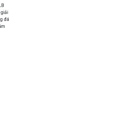
LB
giải
ng đá
năm