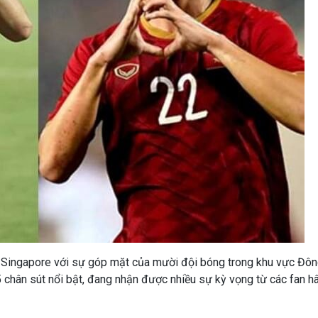
8
8
B
E
T
F
B
8
8
B
K
8
J
B
O
i Singapore với sự góp mặt của mười đội bóng trong khu vực Đô
 5 chân sút nổi bật, đang nhận được nhiều sự kỳ vọng từ các fan 