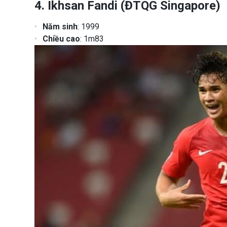
4. Ikhsan Fandi (ĐTQG Singapore)
Năm sinh
: 1999
Chiều cao
: 1m83