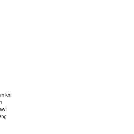
am khi
h
fawi
hàng