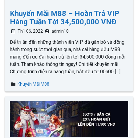
Khuyến Mãi M88 – Hoàn Trả VIP
Hàng Tuần Tới 34,500,000 VNĐ
Th1 06, 2022
admin18
Để tri ân đến những thành viên VIP đã gắn bó và đồng
hành trong suốt thời gian qua, nhà cái hàng đầu M88
mang đến ưu đãi hoàn trả lên tới 34,500,000 đồng mỗi
tuần. Tham khảo thông tin ngay! Chi tiết khuyến mãi
Chương trình diễn ra hàng tuần, bắt đầu từ 00h00 […]
Khuyến Mãi M88