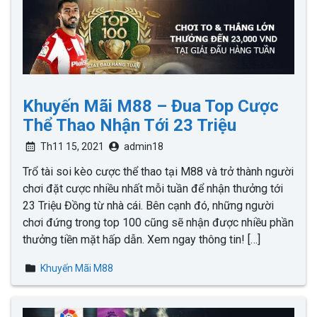
Khuyến Mãi M88 – Đua Top Cược
Thể Thao Nhận Tới 23 Triệu
Th11 15, 2021
admin18
Trổ tài soi kèo cược thể thao tại M88 và trở thành người
chơi đặt cược nhiều nhất mỗi tuần để nhận thưởng tới
23 Triệu Đồng từ nhà cái. Bên cạnh đó, những người
chơi đứng trong top 100 cũng sẽ nhận được nhiều phần
thưởng tiền mặt hấp dẫn. Xem ngay thông tin! […]
Khuyến Mãi M88