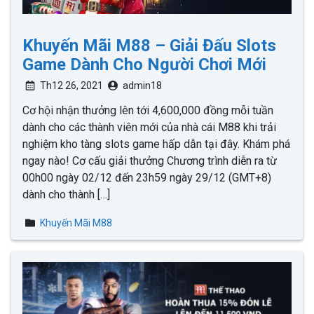
Khuyến Mãi M88 – Giải Đấu Slots
Game Dành Cho Người Chơi Mới
Th12 26, 2021
admin18
Cơ hội nhận thưởng lên tới 4,600,000 đồng mỗi tuần
dành cho các thành viên mới của nhà cái M88 khi trải
nghiệm kho tàng slots game hấp dẫn tại đây. Khám phá
ngay nào! Cơ cấu giải thưởng Chương trình diễn ra từ
00h00 ngày 02/12 đến 23h59 ngày 29/12 (GMT+8)
dành cho thành […]
Khuyến Mãi M88