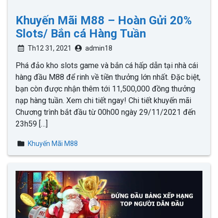
Khuyến Mãi M88 – Hoàn Gửi 20%
Slots/ Bắn cá Hàng Tuần
Th12 31, 2021
admin18
Phá đảo kho slots game và bắn cá hấp dẫn tại nhà cái
hàng đầu M88 để rinh về tiền thưởng lớn nhất. Đặc biệt,
bạn còn được nhận thêm tới 11,500,000 đồng thưởng
nạp hàng tuần. Xem chi tiết ngay! Chi tiết khuyến mãi
Chương trình bắt đầu từ 00h00 ngày 29/11/2021 đến
23h59 […]
Khuyến Mãi M88