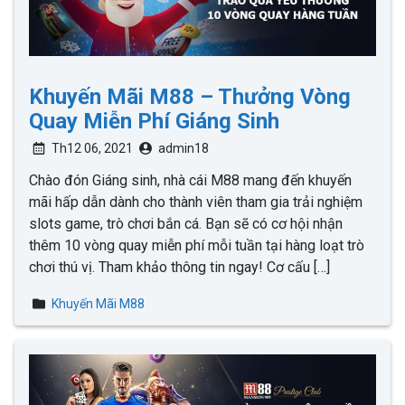
Khuyến Mãi M88 – Thưởng Vòng
Quay Miễn Phí Giáng Sinh
Th12 06, 2021
admin18
Chào đón Giáng sinh, nhà cái M88 mang đến khuyến
mãi hấp dẫn dành cho thành viên tham gia trải nghiệm
slots game, trò chơi bắn cá. Bạn sẽ có cơ hội nhận
thêm 10 vòng quay miễn phí mỗi tuần tại hàng loạt trò
chơi thú vị. Tham khảo thông tin ngay! Cơ cấu […]
Khuyến Mãi M88