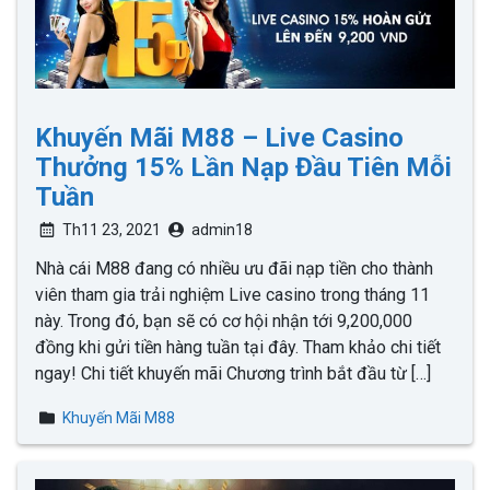
Khuyến Mãi M88 – Live Casino
Thưởng 15% Lần Nạp Đầu Tiên Mỗi
Tuần
Th11 23, 2021
admin18
Nhà cái M88 đang có nhiều ưu đãi nạp tiền cho thành
viên tham gia trải nghiệm Live casino trong tháng 11
này. Trong đó, bạn sẽ có cơ hội nhận tới 9,200,000
đồng khi gửi tiền hàng tuần tại đây. Tham khảo chi tiết
ngay! Chi tiết khuyến mãi Chương trình bắt đầu từ […]
Khuyến Mãi M88