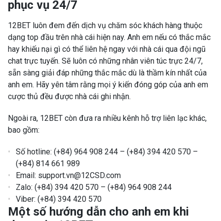
phục vụ 24/7
12BET luôn đem đến dịch vụ chăm sóc khách hàng thuộc
dạng top đầu trên nhà cái hiện nay. Anh em nếu có thắc mắc
hay khiếu nại gì có thể liên hệ ngay với nhà cái qua đội ngũ
chat trực tuyến. Sẽ luôn có những nhân viên túc trực 24/7,
sẵn sàng giải đáp những thắc mắc dù là thầm kín nhất của
anh em. Hãy yên tâm rằng mọi ý kiến đóng góp của anh em
cược thủ đều được nhà cái ghi nhận.
Ngoài ra, 12BET còn đưa ra nhiều kênh hỗ trợ liên lạc khác,
bao gồm:
Số hotline: (+84) 964 908 244 – (+84) 394 420 570 –
(+84) 814 661 989
Email:
support.vn@12CSD.com
Zalo: (+84) 394 420 570 – (+84) 964 908 244
Viber: (+84) 394 420 570
Một số hướng dẫn cho anh em khi