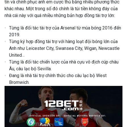
tín và chinh phục anh em cược thủ bằng nhiều phương thức
khác nhau. Một trong số đó chính là túi tiền không đáy của
nhà cái này với quá nhiều những bản hợp đồng tài trợ lớn:
Từng là đối tác tài trợ của Arsenal từ mùa bóng 2016 đến
2019.
Từng ký hợp đồng tài trợ với hàng loạt đội bóng lớn của
Anh như Leicester City, Swansea City, Wigan, Newcastle
United…
Từng là đối tác chiến lược của nhà cựu vô địch cúp châu
Âu, câu lạc bộ Sevilla.
Đang là nhà tài trợ chính thức cho câu lạc bộ West
Bromwich.