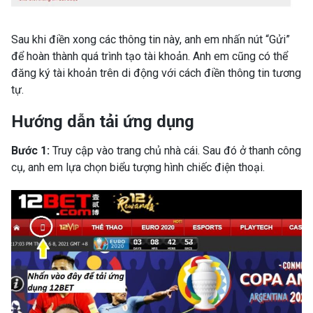
Sau khi điền xong các thông tin này, anh em nhấn nút “Gửi”
để hoàn thành quá trình tạo tài khoản. Anh em cũng có thể
đăng ký tài khoản trên di động với cách điền thông tin tương
tự.
Hướng dẫn tải ứng dụng
Bước 1:
Truy cập vào trang chủ nhà cái. Sau đó ở thanh công
cụ, anh em lựa chọn biểu tượng hình chiếc điện thoại.