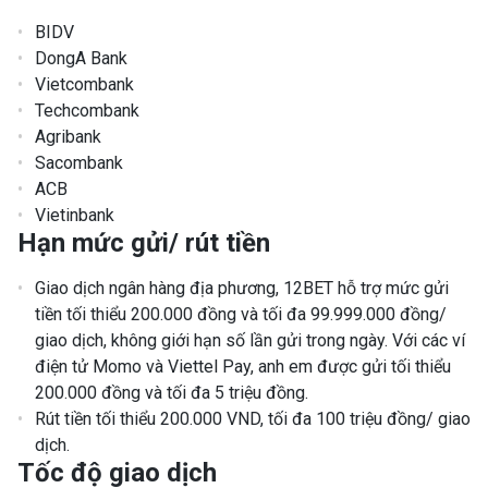
BIDV
DongA Bank
Vietcombank
Techcombank
Agribank
Sacombank
ACB
Vietinbank
Hạn mức gửi/ rút tiền
Giao dịch ngân hàng địa phương, 12BET hỗ trợ mức gửi
tiền tối thiểu 200.000 đồng và tối đa 99.999.000 đồng/
giao dịch, không giới hạn số lần gửi trong ngày. Với các ví
điện tử Momo và Viettel Pay, anh em được gửi tối thiểu
200.000 đồng và tối đa 5 triệu đồng.
Rút tiền tối thiểu 200.000 VND, tối đa 100 triệu đồng/ giao
dịch.
Tốc độ giao dịch