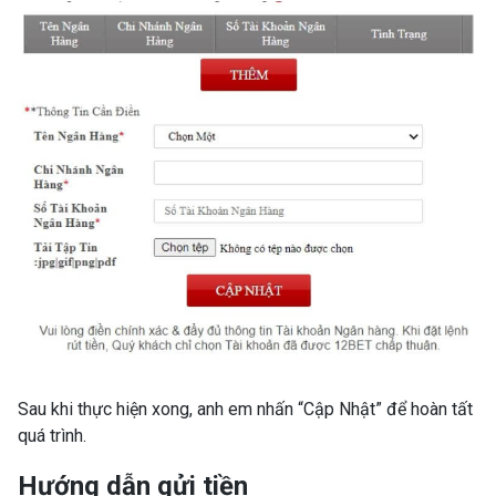
Sau khi thực hiện xong, anh em nhấn “Cập Nhật” để hoàn tất
quá trình.
Hướng dẫn gửi tiền