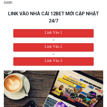
cược.
LINK VÀO NHÀ CÁI 12BET MỚI CẬP NHẬT
24/7
Link Vào 1
–
Link Vào 2
–
Link Vào 3