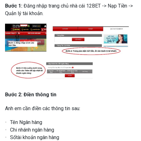
Bước 1:
Đăng nhập trang chủ nhà cái 12BET -> Nạp Tiền ->
Quản lý tài khoản.
Bước 2: Điền thông tin
Anh em cần điền các thông tin sau:
Tên Ngân hàng
Chi nhánh ngân hàng
Sốtài khoản ngân hàng