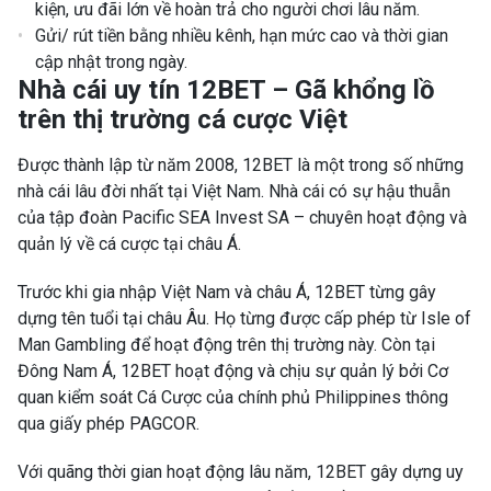
kiện, ưu đãi lớn về hoàn trả cho người chơi lâu năm.
Gửi/ rút tiền bằng nhiều kênh, hạn mức cao và thời gian
cập nhật trong ngày.
Nhà cái uy tín 12BET – Gã khổng lồ
trên thị trường cá cược Việt
Được thành lập từ năm 2008, 12BET là một trong số những
nhà cái lâu đời nhất tại Việt Nam. Nhà cái có sự hậu thuẫn
của tập đoàn Pacific SEA Invest SA – chuyên hoạt động và
quản lý về cá cược tại châu Á.
Trước khi gia nhập Việt Nam và châu Á, 12BET từng gây
dựng tên tuổi tại châu Âu. Họ từng được cấp phép từ Isle of
Man Gambling để hoạt động trên thị trường này. Còn tại
Đông Nam Á, 12BET hoạt động và chịu sự quản lý bởi Cơ
quan kiểm soát Cá Cược của chính phủ Philippines thông
qua giấy phép PAGCOR.
Với quãng thời gian hoạt động lâu năm, 12BET gây dựng uy