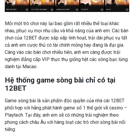
Mỗi một trò chơi này lại bao gồm rất nhiều thể loại khác
nhau, phục vụ mọi nhu cầu và khả năng của anh em. Các bàn
chơi của 12BET được sắp xếp linh hoạt, trải dài phục vụ tất
cả anh em cược thủ có tài chính mỏng hay đang là đại gia.
Càng vào các bàn chơi nhiều tiên, anh em càng được trải
nghiệm đẳng cấp VIP thực thụ giống hệt các sòng bạc lừng
danh tại Macao.
Hệ thống game sòng bài chỉ có tại
12BET
Game sòng bài là sản phẩm độc quyền của nhà cái 12BET
phối hợp với hãng phát hành game số 1 thế giới về casino –
Playtech. Tại đây, anh em sẽ có những trải nghiệm theo
phong cách châu Âu với hàng loạt các trò chơi sòng bài nổi
tiếng: