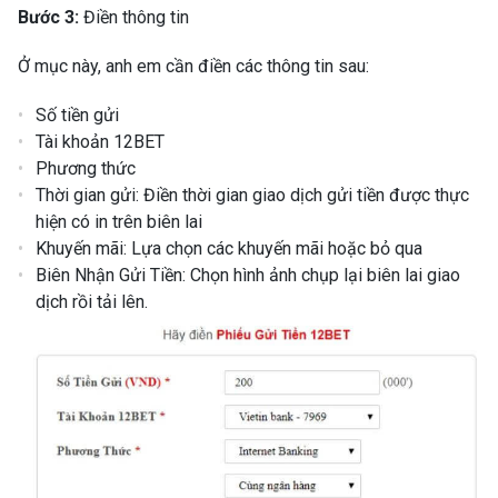
Bước 3:
Điền thông tin
Ở mục này, anh em cần điền các thông tin sau:
Số tiền gửi
Tài khoản 12BET
Phương thức
Thời gian gửi: Điền thời gian giao dịch gửi tiền được thực
hiện có in trên biên lai
Khuyến mãi: Lựa chọn các khuyến mãi hoặc bỏ qua
Biên Nhận Gửi Tiền: Chọn hình ảnh chụp lại biên lai giao
dịch rồi tải lên.