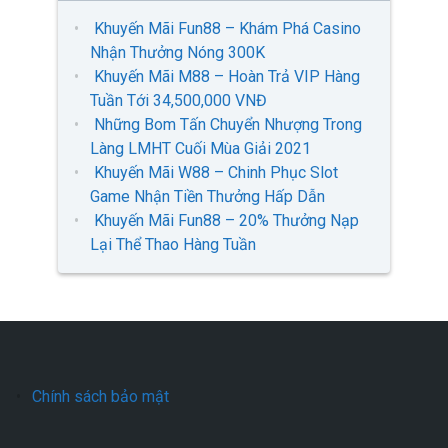
Khuyến Mãi Fun88 – Khám Phá Casino
Nhận Thưởng Nóng 300K
Khuyến Mãi M88 – Hoàn Trả VIP Hàng
Tuần Tới 34,500,000 VNĐ
Những Bom Tấn Chuyển Nhượng Trong
Làng LMHT Cuối Mùa Giải 2021
Khuyến Mãi W88 – Chinh Phục Slot
Game Nhận Tiền Thưởng Hấp Dẫn
Khuyến Mãi Fun88 – 20% Thưởng Nạp
Lại Thể Thao Hàng Tuần
Chính sách bảo mật