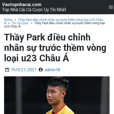
S
S
Vaotopnhacai.com
k
k
Top Nhà Cái Cá Cược Uy Tín Nhất
i
i
p
p
e
t
t
Home
»
Thầy Park điều chỉnh nhân sự trước thềm vòng loại u23 Châu
n
Á
»
Tin Cá Cược
»
Thầy Park điều chỉnh nhân sự trước thềm vòng loại
o
o
u
u23 Châu Á
n
c
a
o
Thầy Park điều chỉnh
v
n
i
t
nhân sự trước thềm vòng
g
e
a
n
loại u23 Châu Á
t
t
i
o
Th10 21, 2021
admin18
n