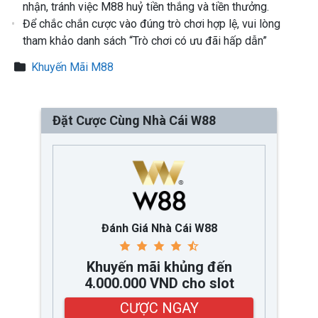
nhận, tránh việc M88 huỷ tiền thắng và tiền thưởng.
Để chắc chắn cược vào đúng trò chơi hợp lệ, vui lòng
tham khảo danh sách “Trò chơi có ưu đãi hấp dẫn”
Khuyến Mãi M88
Đặt Cược Cùng Nhà Cái W88
Đánh Giá Nhà Cái W88
Khuyến mãi khủng đến
4.000.000 VND cho slot
CƯỢC NGAY