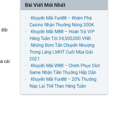
n
Bài Viết Mới Nhất
M
ã
Khuyến Mãi Fun88 – Khám Phá
i
Casino Nhận Thưởng Nóng 300K
 đãi
F
Khuyến Mãi M88 – Hoàn Trả VIP
u
Hàng Tuần Tới 34,500,000 VNĐ
n
Những Bom Tấn Chuyển Nhượng
8
Trong Làng LMHT Cuối Mùa Giải
8
2021
à cái
K
Khuyến Mãi W88 – Chinh Phục Slot
h
Game Nhận Tiền Thưởng Hấp Dẫn
u
Khuyến Mãi Fun88 – 20% Thưởng
y
Nạp Lại Thể Thao Hàng Tuần
ế
n
M
ã
i
M