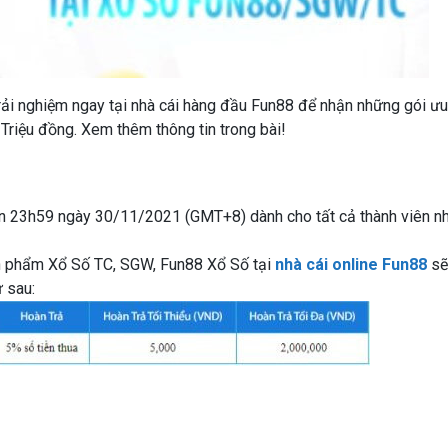
8
8
B
E
trải nghiệm ngay tại nhà cái hàng đầu Fun88 để nhận những gói ưu
T
 Triệu đồng. Xem thêm thông tin trong bài!
F
B
8
8
 23h59 ngày 30/11/2021 (GMT+8) dành cho tất cả thành viên nh
B
K
ản phẩm Xổ Số TC, SGW, Fun88 Xổ Số tại
nhà cái online Fun88
sẽ
8
ư sau:
J
B
O