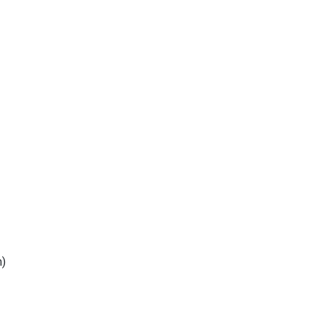
8
8
K
h
u
y
ế
n
M
ã
i
1
2
B
e
m)
t
K
h