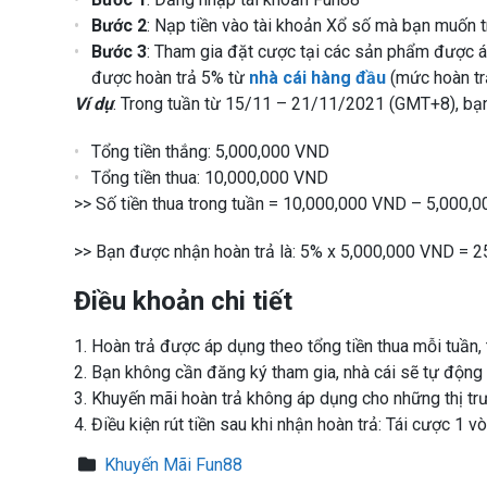
Bước 2
: Nạp tiền vào tài khoản Xổ số mà bạn muốn t
Bước 3
: Tham gia đặt cược tại các sản phẩm được á
được hoàn trả 5% từ
nhà cái hàng đầu
(mức hoàn tr
Ví dụ
: Trong tuần từ 15/11 – 21/11/2021 (GMT+8), bạn
Tổng tiền thắng: 5,000,000 VND
Tổng tiền thua: 10,000,000 VND
>> Số tiền thua trong tuần = 10,000,000 VND – 5,000
>> Bạn được nhận hoàn trả là: 5% x 5,000,000 VND = 
Điều khoản chi tiết
Hoàn trả được áp dụng theo tổng tiền thua mỗi tuần
Bạn không cần đăng ký tham gia, nhà cái sẽ tự động 
Khuyến mãi hoàn trả không áp dụng cho những thị t
Điều kiện rút tiền sau khi nhận hoàn trả: Tái cược 1 v
Khuyến Mãi Fun88