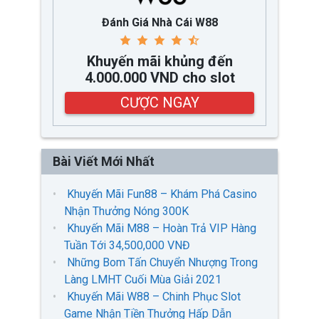
Đánh Giá Nhà Cái W88
Khuyến mãi khủng đến
4.000.000 VND cho slot
CƯỢC NGAY
Bài Viết Mới Nhất
Khuyến Mãi Fun88 – Khám Phá Casino
Nhận Thưởng Nóng 300K
Khuyến Mãi M88 – Hoàn Trả VIP Hàng
Tuần Tới 34,500,000 VNĐ
Những Bom Tấn Chuyển Nhượng Trong
Làng LMHT Cuối Mùa Giải 2021
Khuyến Mãi W88 – Chinh Phục Slot
Game Nhận Tiền Thưởng Hấp Dẫn