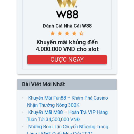
Đánh Giá Nhà Cái W88
Khuyến mãi khủng đến
4.000.000 VND cho slot
CƯỢC NGAY
Bài Viết Mới Nhất
Khuyến Mãi Fun88 – Khám Phá Casino
Nhận Thưởng Nóng 300K
Khuyến Mãi M88 – Hoàn Trả VIP Hàng
Tuần Tới 34,500,000 VNĐ
Những Bom Tấn Chuyển Nhượng Trong
Làng LMHT Cuối Mùa Giải 2021