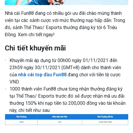
Nhà cái Fun88 đang có nhiều gói ưu đãi chào mừng thành
viên tại các sảnh cược với mức thưởng nạp hấp dẫn. Trong
đó, sảnh Thể Thao/ Esports thưởng đăng ký tới 6 Triệu
Đồng. Xem chi tiết ngay!
Chi tiết khuyến mãi
Khuyến mãi áp dụng từ 00h00 ngày 01/11/2021 đến
23h59 ngày 30/11/2021 (GMT+8) dành cho thành viên
của
nhà cái top đầu Fun88
đang chơi với tiền tệ cược
VND.
1000 thành viên Fun88 chưa từng nhận thưởng đăng ký
tại Thể Thao/ Esports trước đó sẽ được nhận mã ưu đãi
thưởng 150% khi nạp tiền từ 200,000 đồng vào tài khoản
này, chi tiết như sau: