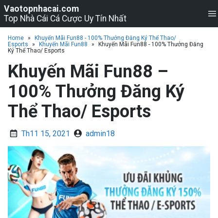
S
S
Vaotopnhacai.com
k
k
Top Nhà Cái Cá Cược Uy Tín Nhất
i
i
p
p
e
t
t
Home
»
Khuyến Mãi Fun88 - 100% Thưởng Đăng Ký Thể Thao/
n
Esports
»
Khuyến Mãi Fun88
»
Khuyến Mãi Fun88 - 100% Thưởng Đăng
o
o
u
Ký Thể Thao/ Esports
n
c
a
o
Khuyến Mãi Fun88 –
v
n
i
t
100% Thưởng Đăng Ký
g
e
a
n
Thể Thao/ Esports
t
t
i
o
Th11 15, 2021
admin18
n