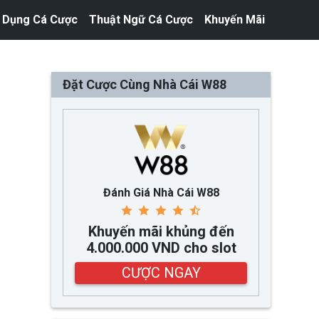
 Dụng Cá Cược
Thuật Ngữ Cá Cược
Khuyến Mãi
T
K
i
h
n
u
Đặt Cược Cùng Nhà Cái W88
C
y
á
ế
C
n
ư
M
ợ
ã
c
i
W
Đánh Giá Nhà Cái W88
8
8
Khuyến mãi khủng đến
K
4.000.000 VND cho slot
h
CƯỢC NGAY
u
y
ế