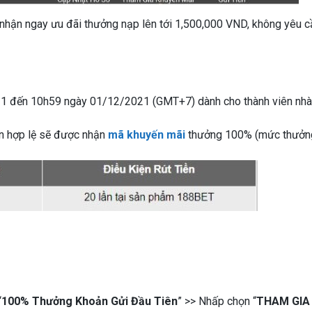
8
 nhận ngay ưu đãi thưởng nạp lên tới 1,500,000 VND, không yêu c
8
B
E
T
F
1 đến 10h59 ngày 01/12/2021 (GMT+7) dành cho thành viên nhà
B
8
ian hợp lệ sẽ được nhận
mã khuyến mãi
thưởng 100% (mức thưởng
8
B
K
8
J
B
O
“
100% Thưởng Khoản Gửi Đầu Tiên
” >> Nhấp chọn “
THAM GIA