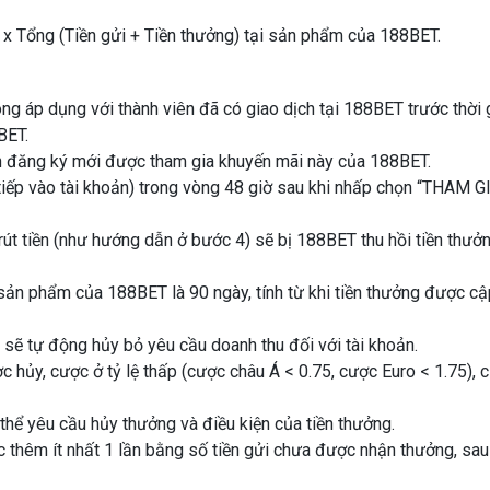
0 x Tổng (Tiền gửi + Tiền thưởng) tại sản phẩm của 188BET.
ng áp dụng với thành viên đã có giao dịch tại 188BET trước thời 
BET.
tin đăng ký mới được tham gia khuyến mãi này của 188BET.
tiếp vào tài khoản) trong vòng 48 giờ sau khi nhấp chọn “THAM G
 rút tiền (như hướng dẫn ở bước 4) sẽ bị 188BET thu hồi tiền thưở
 sản phẩm của 188BET là 90 ngày, tính từ khi tiền thưởng được cậ
 sẽ tự động hủy bỏ yêu cầu doanh thu đối với tài khoản.
 hủy, cược ở tỷ lệ thấp (cược châu Á < 0.75, cược Euro < 1.75), 
thể yêu cầu hủy thưởng và điều kiện của tiền thưởng.
 thêm ít nhất 1 lần bằng số tiền gửi chưa được nhận thưởng, sau