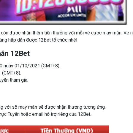
8
8
B
E
T
 còn được nhận thêm tiền thưởng với mỗi vé cược may mắn. Vé 
F
cùng hấp dẫn được 12Bet tổ chức nhé!
B
mắn 12Bet
8
8
00 ngày 01/10/2021 (GMT+8).
B
1 (GMT+8).
K
uyền tham gia.
8
J
B
O
rùng với số may mắn sẽ được nhận thưởng tương ứng.
rực Tuyến hoặc email hỗ trợ riêng của 12Bet.