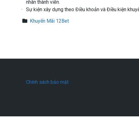
nhân thành viên.
Sự kiện xây dựng theo Điều khoản và Điều kiện khuy
Khuyến Mãi 12Bet
Chính sách bảo mật