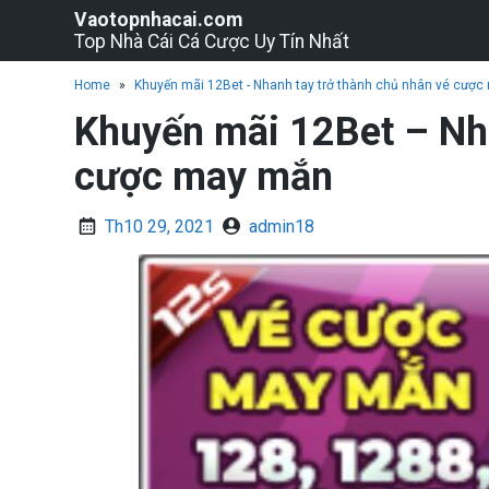
S
S
Vaotopnhacai.com
k
k
Top Nhà Cái Cá Cược Uy Tín Nhất
i
i
p
p
t
t
Home
»
Khuyến mãi 12Bet - Nhanh tay trở thành chủ nhân vé cượ
o
o
Khuyến mãi 12Bet – Nha
n
c
a
o
cược may mắn
v
n
i
t
g
e
a
n
Th10 29, 2021
admin18
t
t
i
o
n