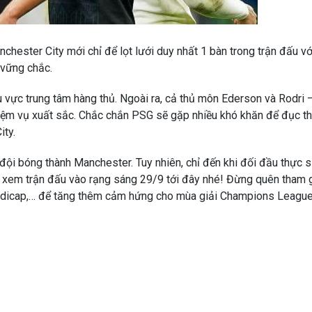
ester City mới chỉ để lọt lưới duy nhất 1 bàn trong trận đấu vớ
 vững chắc.
 vực trung tâm hàng thủ. Ngoài ra, cả thủ môn Ederson và Rodri –
hiệm vụ xuất sắc. Chắc chắn PSG sẽ gặp nhiều khó khăn để đục t
ity.
 đội bóng thành Manchester. Tuy nhiên, chỉ đến khi đối đầu thực 
 xem trận đấu vào rạng sáng 29/9 tới đây nhé! Đừng quên tham g
handicap,… để tăng thêm cảm hứng cho mùa giải Champions Leagu