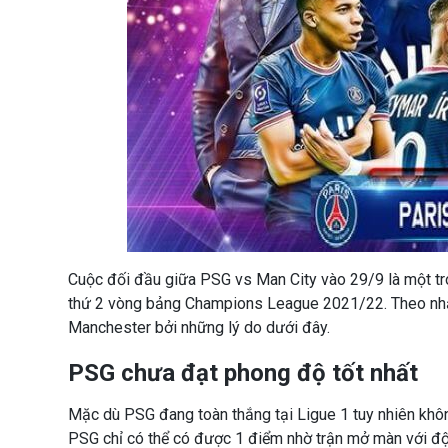
Cuộc đối đầu giữa PSG vs Man City vào 29/9 là một tr
thứ 2 vòng bảng Champions League 2021/22. Theo nhận
Manchester bởi những lý do dưới đây.
PSG chưa đạt phong độ tốt nhất
Mặc dù PSG đang toàn thắng tại Ligue 1 tuy nhiên khô
PSG chỉ có thể có được 1 điểm nhờ trận mở màn với độ