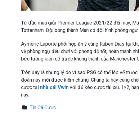
Từ đầu mùa giải Premier League 2021/22 đến nay, Manch
Tottenham. Đội bóng thành Man có đội hình phòng ngự
Aymeric Laporte phối hợp ăn ý cùng Ruben Dias tại khu
vệ phòng ngự đều chơi với phong độ tốt, hoàn thành n
bức tường kiên cố trước khung thành của Manchester C
Trên đây là những lý do vì sao PSG có thể lép vế trước
đoán này mới được kiểm chứng. Chúng ta hãy cùng chờ
cược tại
nhà cái Vwin
với đủ kèo cược tài xỉu, 1×2, 
nay.
Tin Cá Cược