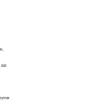
u
y
ế
n
M
ã
i
F
B
n,
8
8
K
 dắt
h
u
y
ế
n
Neymar
M
ã