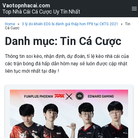
S
S
Vaotopnhacai.com
k
k
Top Nhà Cái Cá Cược Uy Tín Nhất
i
i
p
p
e
t
t
Home
»
3 lý do khiến EDG bị đánh giá thấp hơn FPX tại CKTG 2021
»
Tin
n
Cá Cược
o
o
u
n
c
Danh mục:
Tin Cá Cược
a
o
v
n
i
t
Thông tin soi kèo, nhận định, dự đoán, tỉ lệ kèo nhà cái của
g
e
a
n
các trận bóng đá hấp dẫn hôm nay sẽ luôn được cập nhật
t
t
liên tục mới nhất tại đây !
i
o
n