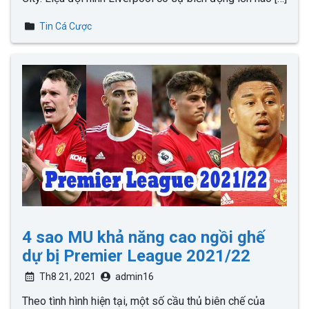
Tin Cá Cược
4 sao MU khả năng cao ngồi ghế
dự bị Premier League 2021/22
Th8 21, 2021
admin16
Theo tình hình hiện tại, một số cầu thủ biên chế của