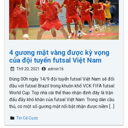
4 gương mặt vàng được kỳ vọng
của đội tuyển futsal Việt Nam
Th9 20, 2021
admin16
Đúng 00h ngày 14/9 đội tuyển futsal Việt Nam sẽ đối
đầu với futsal Brazil trong khuôn khổ VCK FIFA futsal
World Cup. Top nhà cái thể thao nhận định đây là trận
đấu đầy khó khăn của futsal Việt Nam. Trong dàn cầu
thủ, có một số gương mặt nổi bật nhận được niềm […]
Tin Cá Cược