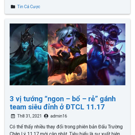
Tin Cá Cược
3 vị tướng “ngon – bổ – rẻ” gánh
team siêu đỉnh ở ĐTCL 11.17
Th8 31, 2021
admin16
Có thể thấy nhiều thay đổi trong phiên bản Đấu Trường
Chân Lý 11.17 mới cập nhật. Tiêu biểu là sự xuất hiện