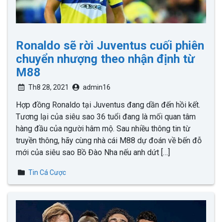
Ronaldo sẽ rời Juventus cuối phiên
chuyển nhượng theo nhận định từ
M88
Th8 28, 2021
admin16
Hợp đồng Ronaldo tại Juventus đang dần đến hồi kết.
Tương lại của siêu sao 36 tuổi đang là mối quan tâm
hàng đầu của người hâm mộ. Sau nhiều thông tin từ
truyền thông, hãy cùng nhà cái M88 dự đoán về bến đỗ
mới của siêu sao Bồ Đào Nha nếu anh dứt […]
Tin Cá Cược