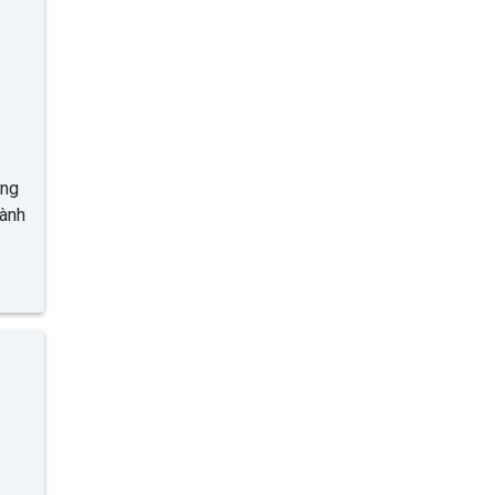
i
B
K
8
K
h
u
ững
y
dành
ế
n
M
ã
i
J
B
O