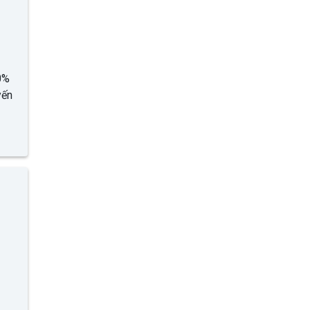
u
y
ế
n
M
0%
ã
yến
i
F
B
8
8
K
h
u
y
ế
n
M
ã