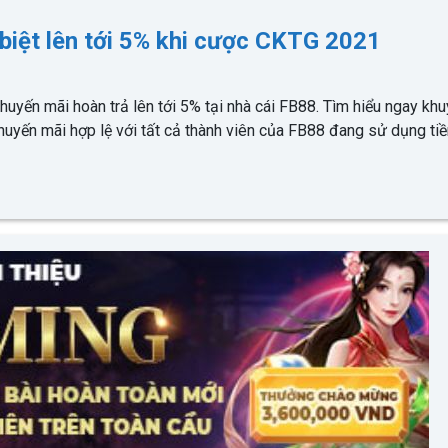
biệt lên tới 5% khi cược CKTG 2021
uyến mãi hoàn trả lên tới 5% tại nhà cái FB88. Tìm hiểu ngay kh
huyến mãi hợp lệ với tất cả thành viên của FB88 đang sử dụng tiề