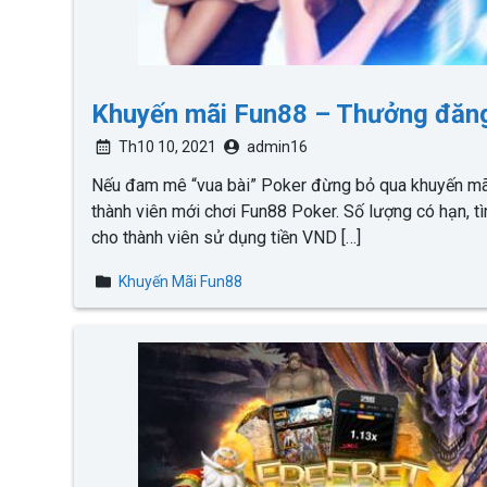
Khuyến mãi Fun88 – Thưởng đăn
Th10 10, 2021
admin16
Nếu đam mê “vua bài” Poker đừng bỏ qua khuyến mãi
thành viên mới chơi Fun88 Poker. Số lượng có hạn, t
cho thành viên sử dụng tiền VND […]
Khuyến Mãi Fun88