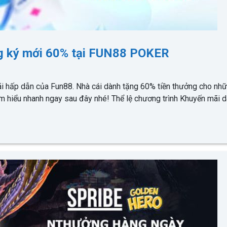
g ký mới 60% tại FUN88 POKER
 hấp dẫn của Fun88. Nhà cái dành tặng 60% tiền thưởng cho nh
ìm hiểu nhanh ngay sau đây nhé! Thể lệ chương trình Khuyến mãi 