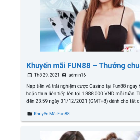
Khuyến mãi FUN88 – Thưởng chuỗi 
Th8 29, 2021
admin16
Nạp tiền và trải nghiệm cược Casino tại Fun88 ngay
hoặc thua liên tiếp lên tới 1.888.000 VND mỗi tuần.
đến 23:59 ngày 31/12/2021 (GMT+8) dành cho tất cả
Khuyến Mãi Fun88