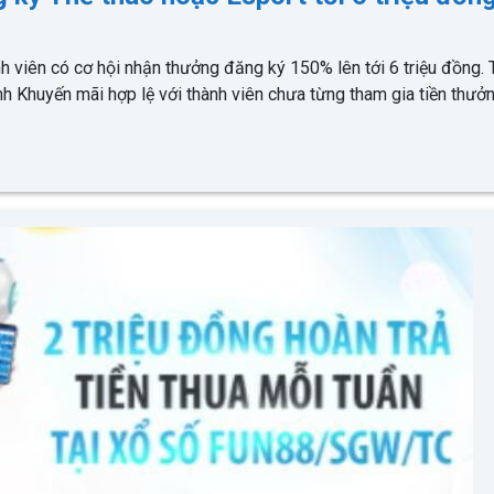
h viên có cơ hội nhận thưởng đăng ký 150% lên tới 6 triệu đồng. 
ình Khuyến mãi hợp lệ với thành viên chưa từng tham gia tiền thưở