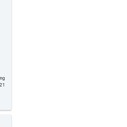
ắng
021