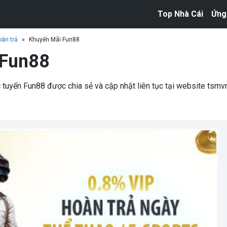
Top Nhà Cái
Ứng
W
8
oàn trả
»
Khuyến Mãi Fun88
8
 Fun88
M
8
c tuyến Fun88 được chia sẻ và cập nhật liên tục tại website tsm
8
F
U
N
8
8
1
2
B
E
T
1