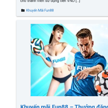
cho thành viên sử dụng tiền VND […]
Khuyến Mãi Fun88
Khuyến mãi Fun88 – Thưởng đăng 