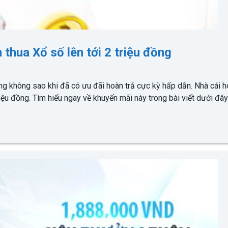
thua Xổ số lên tới 2 triệu đồng
ũng không sao khi đã có ưu đãi hoàn trả cực kỳ hấp dẫn. Nhà cái 
riệu đồng. Tìm hiểu ngay về khuyến mãi này trong bài viết dưới đây