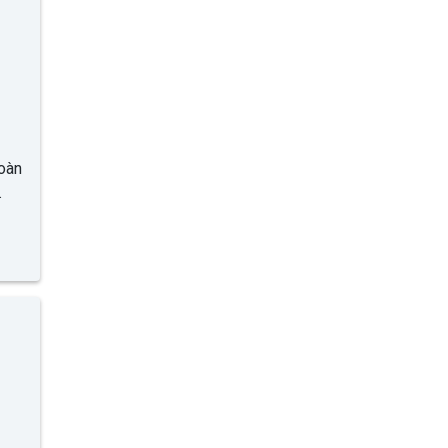
hoàn
.